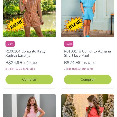
-
36
%
-
32
%
R100164 Conjunto Kelly
R0100148 Conjunto Adriana
Xadrez Laranja
Short Liso Azul
R$24,99
R$24,99
R$39,00
R$37,00
3
x
de
R$8,33
sem juros
3
x
de
R$8,33
sem juros
Comprar
Comprar