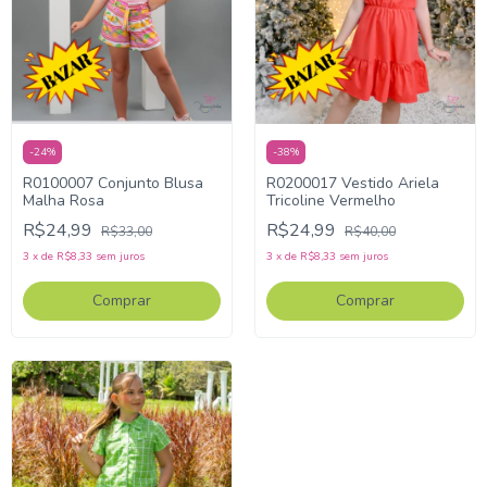
-
24
%
-
38
%
R0100007 Conjunto Blusa
R0200017 Vestido Ariela
Malha Rosa
Tricoline Vermelho
R$24,99
R$24,99
R$33,00
R$40,00
3
x
de
R$8,33
sem juros
3
x
de
R$8,33
sem juros
Comprar
Comprar