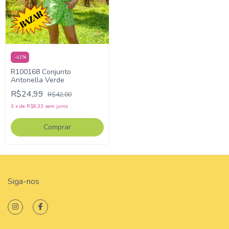
-
41
%
R100168 Conjunto
Antonella Verde
R$24,99
R$42,00
3
x
de
R$8,33
sem juros
Comprar
Siga-nos